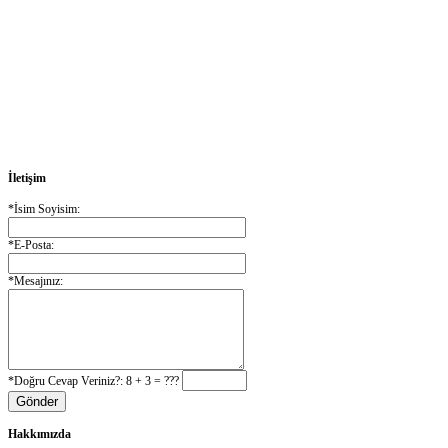
İletişim
*İsim Soyisim:
*E-Posta:
*Mesajınız:
*Doğru Cevap Veriniz?: 8 + 3 = ???
Hakkımızda