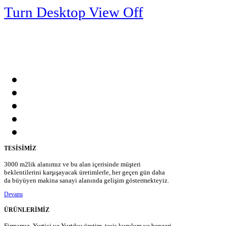
Turn Desktop View Off
TESİSİMİZ
3000 m2lik alanımız ve bu alan içerisinde müşteri
beklentilerini karşışayacak üretimlerle, her geçen gün daha
da büyüyen makina sanayi alanında gelişim göstermekteyiz.
Devamı
ÜRÜNLERİMİZ
Firmamız, Yurtiçi ve Yurtdışı üretim, tesis kurulum ve benzeri