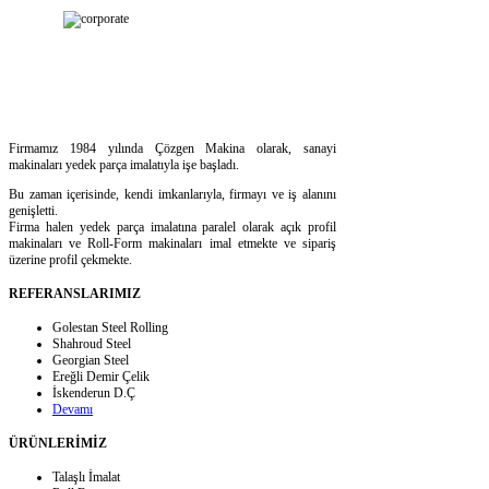
Firmamız 1984 yılında Çözgen Makina olarak, sanayi
makinaları yedek parça imalatıyla işe başladı.
Bu zaman içerisinde, kendi imkanlarıyla, firmayı ve iş alanını
genişletti.
Firma halen yedek parça imalatına paralel olarak açık profil
makinaları ve Roll-Form makinaları imal etmekte ve sipariş
üzerine profil çekmekte.
REFERANSLARIMIZ
Golestan Steel Rolling
Shahroud Steel
Georgian Steel
Ereğli Demir Çelik
İskenderun D.Ç
Devamı
ÜRÜNLERİMİZ
Talaşlı İmalat