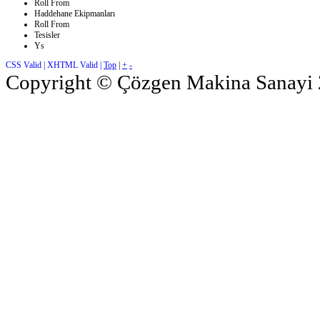
Roll From
Haddehane Ekipmanları
Roll From
Tesisler
Ys
CSS Valid |
XHTML Valid |
Top
|
+
-
Copyright © Çözgen Makina Sanayi 2